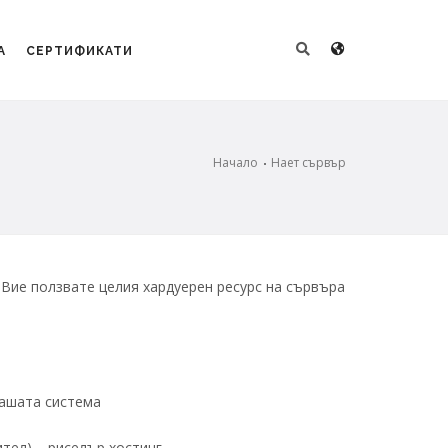
А
СЕРТИФИКАТИ
Начало
Нает сървър
 Вие ползвате целия хардуерен ресурс на сървъра
вашата система
тел) – риселър хостинг