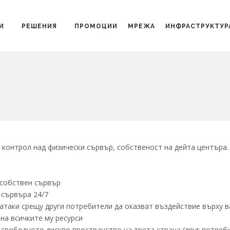
И
РЕШЕНИЯ
ПРОМОЦИИ
МРЕЖА
ИНФРАСТРУКТУР
н контрол над физически сървър, собственост на дейта центъра.
 собствен сървър
 сървъра 24/7
атаки срещу други потребители да оказват въздействие върху 
на всичките му ресурси
свободното дискво пространство на трета страна (друг потреби