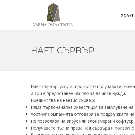
УСЛУГ
НАЕТ СЪРВЪР
Нает сървър: услуга, при която получавате пъле
и той е предоставен изцяло за вашите нужди.
Предимства на наетия сървър:
Няма първоначална инвестиция за закупуване на
Хостинг компанията отговаря за поддръжката на
Не позволява на вирус или злонамерени софтуер 
Получавате пълни права над сървъра и ползване 
Възможност за преотдаване под наем на част от 