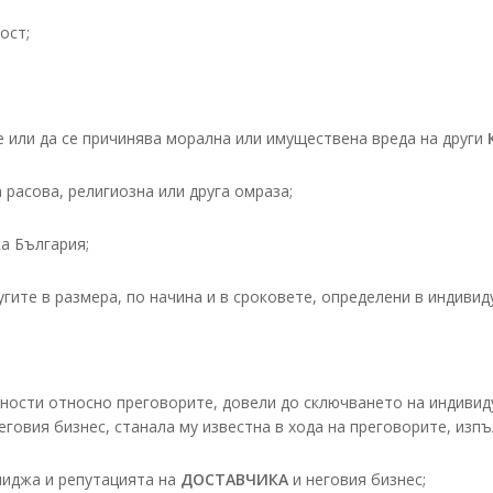
ост;
е или да се причинява морална или имуществена вреда на други
 расова, религиозна или друга омраза;
а България;
гите в размера, по начина и в сроковете, определени в индивид
бности относно преговорите, довели до сключването на индивиду
еговия бизнес, станала му известна в хода на преговорите, изпъ
миджа и репутацията на
ДОСТАВЧИКА
и неговия бизнес;