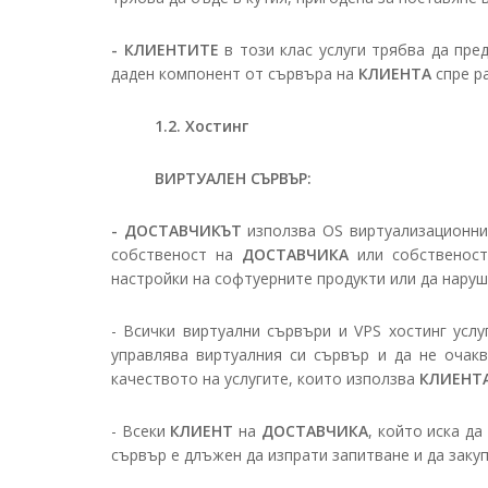
- КЛИЕНТИТЕ
в този клас услуги трябва да пред
даден компонент от сървъра на
КЛИЕНТА
спре р
1.2. Хостинг
ВИРТУАЛЕН СЪРВЪР:
- ДОСТАВЧИКЪТ
използва OS виртуализационни
собственост на
ДОСТАВЧИКА
или собственост
настройки на софтуерните продукти или да наруш
- Всички виртуални сървъри и VPS хостинг усл
управлява виртуалния си сървър и да не очак
качеството на услугите, които използва
КЛИЕНТ
- Всеки
КЛИЕНТ
на
ДОСТАВЧИКА
, който иска д
сървър е длъжен да изпрати запитване и да заку