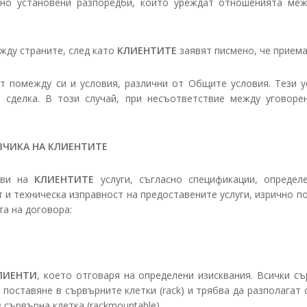
но установени разпоредби, които уреждат отношенията ме
жду страните, след като
КЛИЕНТИТЕ
заявят писмено, че прием
т помежду си и условия, различни от Общите условия. Тези у
 сделка. В този случай, при несъответствие между уговор
ВЧИКА НА КЛИЕНТИТЕ
ави на
КЛИЕНТИТЕ
услуги, съгласно спецификации, опреде
т и техническа изправност на предоставените услуги, изрично 
а на договора:
ЛИЕНТИ
, което отговаря на определени изисквания. Всички с
поставяне в сървърните клетки (rack) и трябва да разполагат
 сървърна клетка (rackmountable).