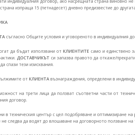
ати индивидуалния договор, ако насрещната страна виновно не
страна изпраща 15 (петнадесет) дневно предизвестие до другата
ИКА
ТА
съгласно Общите условия и уговореното в индивидуалния до
могат да бъдат използвани от
КЛИЕНТИТЕ
само и единствено за
рактики.
ДОСТАВЧИКЪТ
си запазва правото да откаже/прекрати
да спази тези изисквания.
 дължимите от
КЛИЕНТА
възнаграждения, определени в индивиду
ожност на трети лица да ползват съответни части от техниче
ния договор.
 в техническия център с цел подобряване и оптимизиране на р
 не следва да водят до влошаване на договорното ползване на