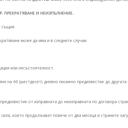
 ПРЕКРАТЯВАНЕ И НЕИЗПЪЛНЕНИЕ.
 същия.
кратяване може да има и в следните случаи:
дация или несъстоятелност.
яне на 60 (шестдесет) дневно писмено предизвестие до другата 
 предизвестие от изправната до неизправната по договора стра
сила, които продължават повече от два месеца и страните загу