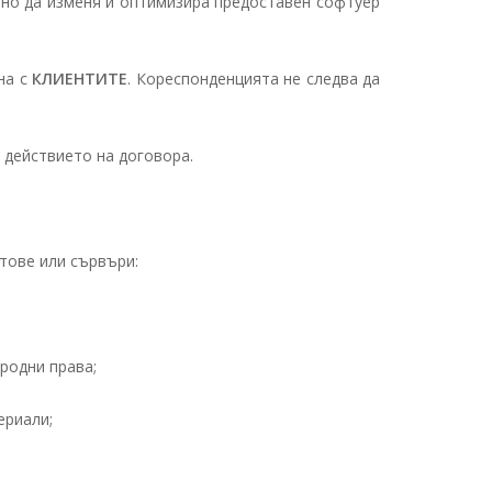
но да изменя и оптимизира предоставен софтуер
на с
КЛИЕНТИТЕ
. Кореспонденцията не следва да
е действието на договора.
тове или сървъри:
родни права;
ериали;