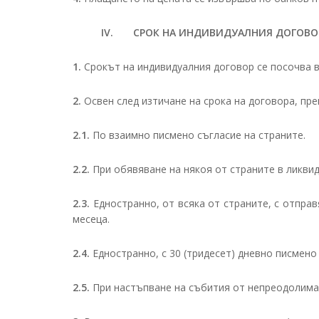
IV. СРОК НА ИНДИВИДУАЛНИЯ ДОГОВОР.
1.
Срокът на индивидуалния договор се посочва в
2.
Освен след изтичане на срока на договора, пре
2.1.
По взаимно писмено съгласие на страните.
2.2.
При обявяване на някоя от страните в ликви
2.3.
Едностранно, от всяка от страните, с отправ
месеца.
2.4.
Едностранно, с 30 (тридесет) дневно писмено
2.5.
При настъпване на събития от непреодолима 