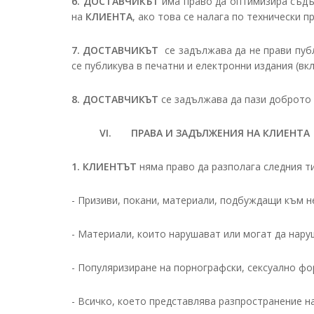
6.
ДОСТАВЧИКЪТ
има право да оптимизира съдъ
на
КЛИЕНТА
, ако това се налага по технически п
7.
ДОСТАВЧИКЪТ
се задължава да не прави пуб
се публикува в печатни и електронни издания (вк
8. ДОСТАВЧИКЪТ
се задължава да пази доброто
VI. ПРАВА И ЗАДЪЛЖЕНИЯ НА КЛИЕНТА
1.
КЛИЕНТЪТ
няма право да разполага следния т
- Призиви, покани, материали, подбуждащи към н
- Материали, които нарушават или могат да нару
- Популяризиране на порнографски, сексуално фо
- Всичко, което представлява разпространение н