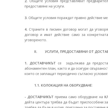
2.
Общите условия представляват предварител
предоставяне на услуги.
3.
Общите условия пораждат правно действие ме
4.
Страните в писмен договор могат да уговоря
договор и имат действие само за конкретната
уговореното.
II. УСЛУГИ, ПРЕДОСТАВЯНИ ОТ ДОСТА
1.
ДОСТАВЧИКЪТ
се задължава да предост
абонаментен план, както и да осигури свързанос
които се заплащат периодично съгласно условият
1.1. КОЛОКАЦИЯ НА ОБОРУДВАНЕ
:
- ДОСТАВЧИКЪТ
приема само оборудване на
К
дейта центъра трябва да бъдат приспособени за 
трябва да бъде в кутия, пригодена за поставяне в