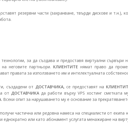
оставят резервни части (захранване, твърди дискове и т.н.), к
абота.
 технологии, за да създава и предоставя виртуални сървъри 
 на неговите партньори.
КЛИЕНТИТЕ
нямат право да промен
ават правата за използването им и интелектуалната собственос
уги, създадени от
ДОСТАВЧИКА,
се предоставят на
КЛИЕНТИ
ва от
ДОСТАВЧИКА
да работи върху VPS хостинг сметката м
А
. Всеки опит за нарушаването му е основание за прекратяванете
а получи частична или редовна намеса на специалисти от екипа 
пи еднократно или като абонамент услугата менажиране на вирт