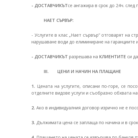
- ДОСТАВЧИКЪТ
се ангажира в срок до 24ч. след
НАЕТ СЪРВЪР:
- Услугите в клас „Нает сървър” отговарят на ст
нарушаване води до елиминиране на гаранциите и
- ДОСТАВЧИКЪТ
разрешава на
КЛИЕНТИТЕ
си да
III. ЦЕНИ И НАЧИН НА ПЛАЩАНЕ
1.
Цената на услугите, описани по-горе, се по
отделните видове услуги и съобразно обхвата на
2.
Ако в индивидуалния договор изрично не е посо
3.
Дължимата цена се заплаща по начина и в срок
4.
Плащането на цената се извършва по банков п