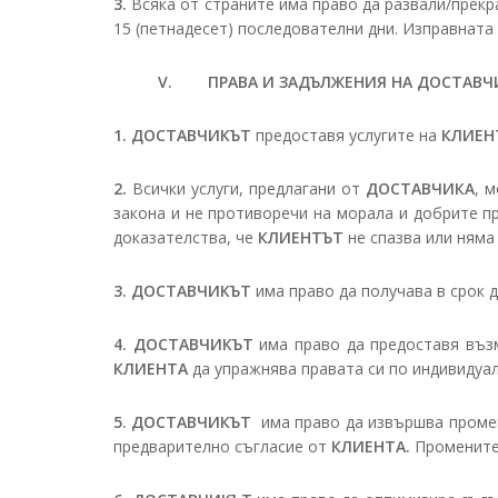
3.
Всяка от страните има право да развали/прекр
15 (петнадесет) последователни дни. Изправната 
V. ПРАВА И ЗАДЪЛЖЕНИЯ НА ДОСТАВЧ
1.
ДОСТАВЧИКЪТ
предоставя услугите на
КЛИЕН
2.
Всички услуги, предлагани от
ДОСТАВЧИКА
, 
закона и не противоречи на морала и добрите п
доказателства, че
КЛИЕНТЪТ
не спазва или няма 
3.
ДОСТАВЧИКЪТ
има право да получава в срок
4.
ДОСТАВЧИКЪТ
има право да предоставя възм
КЛИЕНТА
да упражнява правата си по индивидуал
5.
ДОСТАВЧИКЪТ
има право да извършва промени
предварително съгласие от
КЛИЕНТА.
Промените