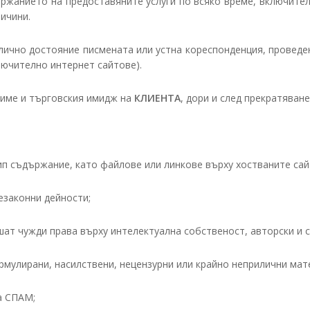
ржанието на предоставяните услуги по всяко време, включител
ричини.
лично достояние писмената или устна кореспонденция, проведе
лючително интернет сайтове).
 име и търговския имидж на
КЛИЕНТА
, дори и след прекратяван
ип съдържание, като файлове или линкове върху хостваните сай
езаконни дейности;
шат чужди права върху интелектуална собственост, авторски и с
рмулирани, насилствени, нецензурни или крайно неприлични мат
а СПАМ;