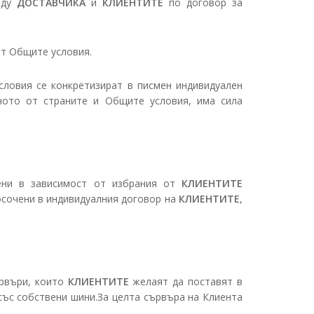
жду
ДОСТАВЧИКА
и
КЛИЕНТИТЕ
по договор за
ат Общите условия.
словия се конкретизират в писмен индивидуален
еното от страните и Общите условия, има сила
лени в зависимост от избрания от
КЛИЕНТИТЕ
посочени в индивидуалния договор на
КЛИЕНТИТЕ
,
ървъри, които
КЛИЕНТИТЕ
желаят да поставят в
 със собствени шини.За целта сървъра на Клиента