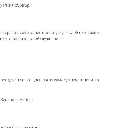
туалния сървър.
антират високо качество на услугата. Всяко тяхно
нието за ниво на обслужване.
 определените от
ДОСТАВЧИКА
единични цени за
обавена стойност.
вро между страните.