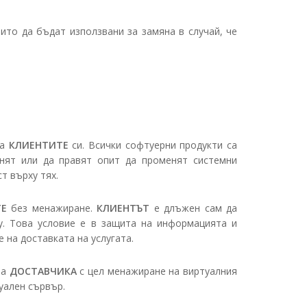
оито да бъдат използвани за замяна в случай, че
на
КЛИЕНТИТЕ
си. Всички софтуерни продукти са
ят или да правят опит да променят системни
т върху тях.
ТЕ
без менажиране.
КЛИЕНТЪТ
е длъжен сам да
у. Това условие е в защита на информацията и
 на доставката на услугата.
на
ДОСТАВЧИКА
с цел менажиране на виртуалния
уален сървър.