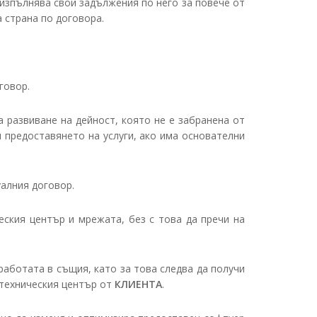
 изпълнява свои задължения по него за повече от
 страна по договора.
говор.
 развиване на дейност, която не е забранена от
 предоставянето на услуги, ако има основателни
алния договор.
ския център и мрежата, без с това да пречи на
аботата в същия, като за това следва да получи
 техническия център от
КЛИЕНТА
.