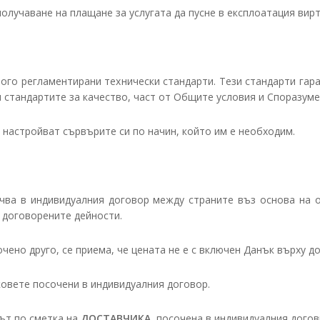
 получаване на плащане за услугата да пусне в експлоатация вир
рого регламентирани технически стандарти. Тези стандарти гар
 стандартите за качество, част от Общите условия и Споразуме
 настройват сървърите си по начин, който им е необходим.
сочва в индивидуалния договор между страните въз основа на
 договорените дейности.
чено друго, се приема, че цената не е с включен Данък върху д
овете посочени в индивидуалния договор.
ът по сметка на
ДОСТАВЧИКА
, посочена в индивидуалния дого