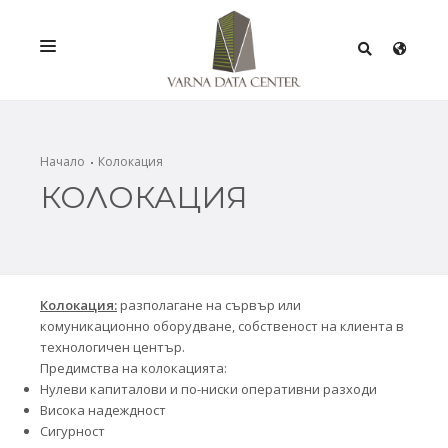
УСЛУГИ
РЕШЕНИЯ
Начало
Колокация
КОЛОКАЦИЯ
ПРОМОЦИИ
МРЕЖА
ИНФРАСТРУКТУРА
Колокация:
разполагане на сървър или
СЕРТИФИКАТИ
комуникационно оборудване, собственост на клиента в
технологичен център.
Предимства на колокацията:
Нулеви капиталови и по-ниски оперативни разходи
Висока надеждност
Сигурност