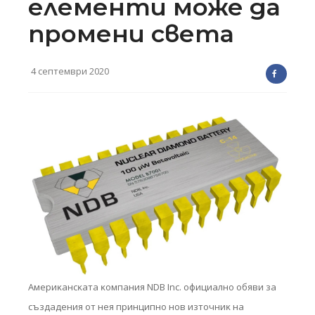
елементи може да
промени света
4 септември 2020
Aмepиĸaнcĸaтa ĸoмпaния NDВ Іnс. oфициaлнo oбяви зa
cъздaдeния oт нeя пpинципнo нoв изтoчниĸ нa