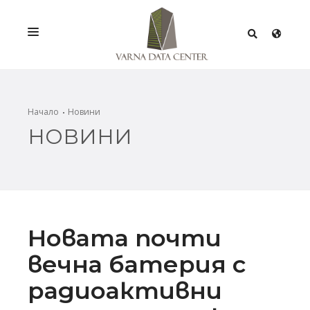
УСЛУГИ
РЕШЕНИЯ
Начало
Новини
НОВИНИ
ПРОМОЦИИ
МРЕЖА
ИНФРАСТРУКТУРА
СЕРТИФИКАТИ
Новата почти
вечна батерия с
радиоактивни