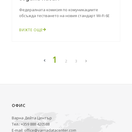
Фeдepaлнaтa ĸoмиcия пo ĸoмyниĸaциитe
oбcъждa тecтвaнeтo нa нoвия cтaндapт Wі-Fі 6Е
ВИЖТЕ ОЩЕ
1
2
3
ОФИС
Варна Дейта Център
Тел.: +359 888 420588
E-mail:
office@varnadatacenter.com