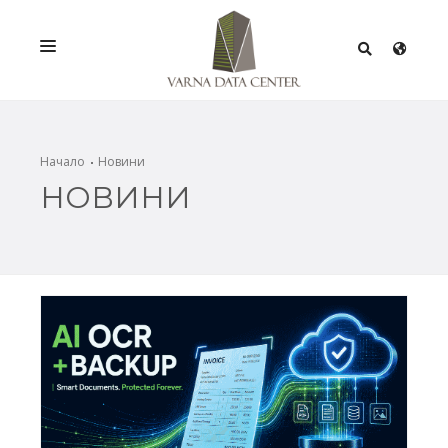
УСЛУГИ
РЕШЕНИЯ
Начало
Новини
НОВИНИ
ПРОМОЦИИ
МРЕЖА
ИНФРАСТРУКТУРА
СЕРТИФИКАТИ