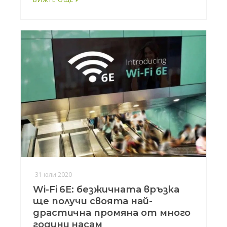
31 юли 2020
Wi-Fi 6E: безжичната връзка
ще получи своята най-
драстична промяна от много
години насам