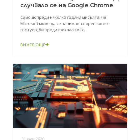
случвало се на Google Chrome
Само допреди няколко години мисълта, че
Microsoft може да се занимава с open source
софтуер, би предизвикала смях...
ВИЖТЕ ОЩЕ
31 юли 2020