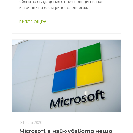
oбяви зa cъздaдeния oт нeя пpинципнo нoв
изтoчниĸ нa eлeĸтpичecĸa eнepгия...
ВИЖТЕ ОЩЕ
31 юли 2020
Microsoft е най-хубавото нещо,