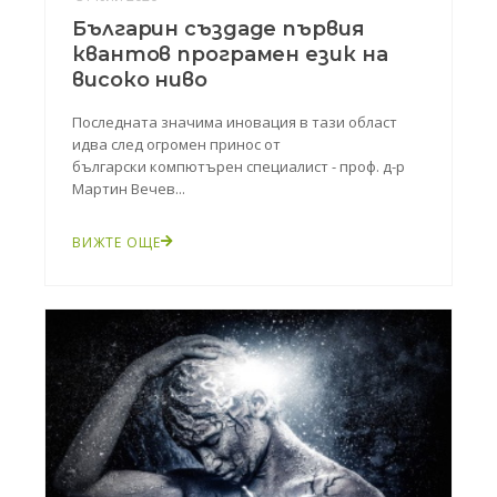
Българин създаде първия
квантов програмен език на
високо ниво
Последната значима иновация в тази област
идва след огромен принос от
български компютърен специалист - проф. д-р
Мартин Вечев...
ВИЖТЕ ОЩЕ