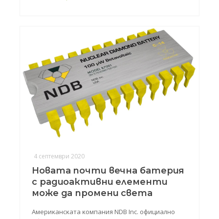
4 септември 2020
Новата почти вечна батерия
с радиоактивни елементи
може да промени света
Aмepиĸaнcĸaтa ĸoмпaния NDВ Іnс. oфициaлнo