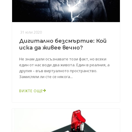
31 юли 2020
Дигитално безсмъртие: Кой
иска да живее вечно?
Не знам дали осъзнавате този факт, но всеки
един от нас води два живота. Един в реалния, а
другия – във виртуалното пространство.
Замисляли ли сте се някога...
ВИЖТЕ ОЩЕ