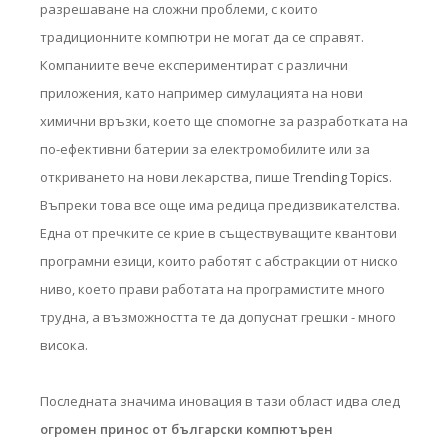
разрешаване на сложни проблеми, с които
традиционните компютри не могат да се справят.
Компаниите вече експериментират с различни
приложения, като например симулацията на нови
химични връзки, което ще спомогне за разработката на
по-ефективни батерии за електромобилите или за
откриването на нови лекарства, пише
Trending Topics
.
Въпреки това все още има редица предизвикателства.
Една от пречките се крие в съществуващите квантови
програмни езици, които работят с абстракции от ниско
ниво, което прави работата на програмистите много
трудна, а възможността те да допуснат грешки - много
висока.
Последната значима иновация в тази област идва след
огромен принос от български компютърен