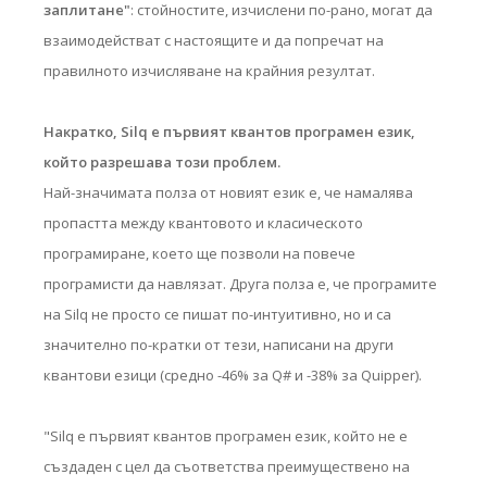
заплитане"
: стойностите, изчислени по-рано, могат да
взаимодействат с настоящите и да попречат на
правилното изчисляване на крайния резултат.
Накратко, Silq е първият квантов програмен език,
който разрешава този проблем.
Най-значимата полза от новият език е, че намалява
пропастта между квантовото и класическото
програмиране, което ще позволи на повече
програмисти да навлязат. Друга полза е, че програмите
на Silq не просто се пишат по-интуитивно, но и са
значително по-кратки от тези, написани на други
квантови езици (средно -46% за Q# и -38% за Quipper).
"Silq е първият квантов програмен език, който не е
създаден с цел да съответства преимуществено на