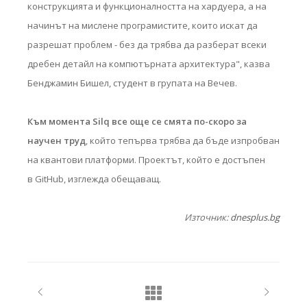
конструкцията и функционалността на хардуера, а на
начинът на мислене програмистите, които искат да
разрешат проблем - без да трябва да разберат всеки
дребен детайл на компютърната архитектура", казва
Бенджамин Бишел, студент в групата на Вечев.
Към момента Silq все още се смята по-скоро за
научен труд
, който тепърва трябва да бъде изпробван
на квантови платформи. Проектът, който е достъпен
в GitHub, изглежда обещаващ.
Източник:
dnesplus.bg