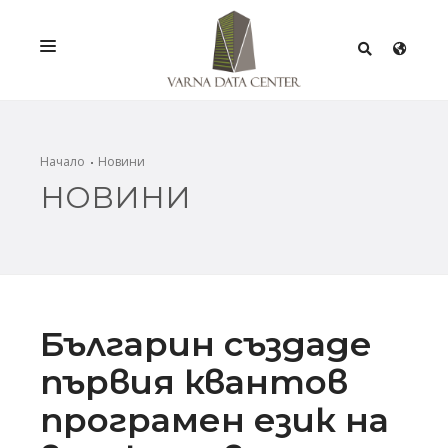
УСЛУГИ
РЕШЕНИЯ
Начало
Новини
НОВИНИ
ПРОМОЦИИ
МРЕЖА
ИНФРАСТРУКТУРА
СЕРТИФИКАТИ
Българин създаде
първия квантов
програмен език на