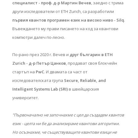
специалист - проф. д-р Мартин Вечев
, заедно с трима
други изследователи от ETH Zurich, са разработили
първия квантов програмен език на високо ниво - Silq
.
Въвеждането му прави писането на код за квантови
компютри далеч по-лесно.
По-рано през 2020 г. Вечев и
друг българин в ETH
Zurich - д-р Петър Цанков
, продават своя блокчейн
стартъп на
PwC
. И двамата са част от
изследователската група
Secure, Reliable, and
Intelligent Systems Lab (SRI)
в швейцарския
университет.
"Първоначално не започнахме с цел да създадем квантов
език - целта ни бе да анализираме квантови алгоритми.
Но осъзнахме, че съществуващите квантови езици не