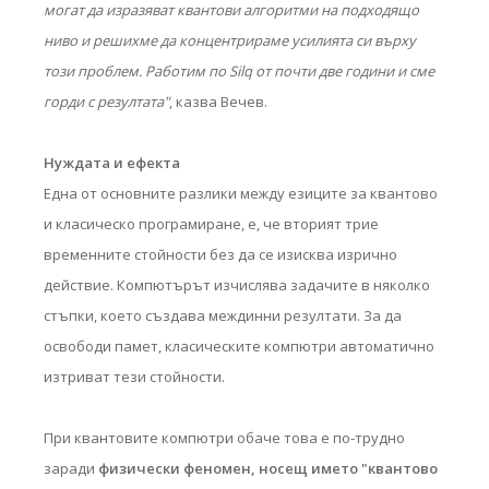
могат да изразяват квантови алгоритми на подходящо
ниво и решихме да концентрираме усилията си върху
този проблем. Работим по Silq от почти две години и сме
горди с резултата"
, казва Вечев.
Нуждата и ефекта
Една от основните разлики между езиците за квантово
и класическо програмиране, е, че вторият трие
временните стойности без да се изисква изрично
действие. Компютърът изчислява задачите в няколко
стъпки, което създава междинни резултати. За да
освободи памет, класическите компютри автоматично
изтриват тези стойности.
При квантовите компютри обаче това е по-трудно
заради
физически феномен, носещ името "квантово