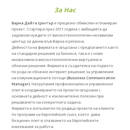
За Нас
Варна Дейта Център
е прецизно обмислен и планиран
проект. Стартира през 2011 година с амбицията да
задоволи нуждите от високотехнологичен независим
център за данни във Варна и региона.
Дейността на фирмата е свързана с предлагането както
на стандарни решения за бизнеса, така и с нови
иновативни и високотехнологични виртуални и
облачни решения. Фирмата е създателка на първото
по рода си облaчно интернет решение за управление
на комуникационите потоци
(Bussiness Communication
Manager)
. Натрупания професионален и управленски
опит в координирането на проекти свързани с
основната дейност е изключително полезен при
решаването на конкретната задача.
Фирмата е изпълнител по редица проекти на клиенти
по програми на Европейския съюз, което дава
безценен опит в спазването на Европейските
изисквания за работа.