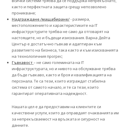
всички системи трябва да се поддържа непрекъснато,
както и перфектната защита срещу непозволено
проникване;
Надграждане /мащабиране/
- размера,
местоположението и характеристиките на IT
инфраструктурите трябва не само да отговарят на
настоящите, но и бъдещи изисквания. Варна Дейта
Център е достатъчно гъвкав и адаптиран към
развитието на бизнеса, така както и към изискванията
на технологичния прогрес;
Гъвкавост
– не само големината на IT
инфраструктурата, но и нивото на обслужване трябва
да бъде гъвкаво, както и броя и квалификацията на
персонала. Те са тези, които изграждат стабилна
система от самото начало, и те са тези, които
гарантират оперативната надеждност.
Нашата цел е да предоставим на клиентите си
качествени услуги, които да оправдаят очакванията им
за непрекъсваемост на връзката и сигурност на
данните.