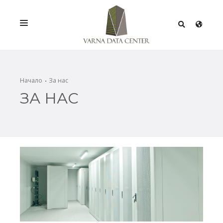
УСЛУГИ
РЕШЕНИЯ
Начало
За нас
ЗА НАС
ПРОМОЦИИ
МРЕЖА
ИНФРАСТРУКТУРА
СЕРТИФИКАТИ