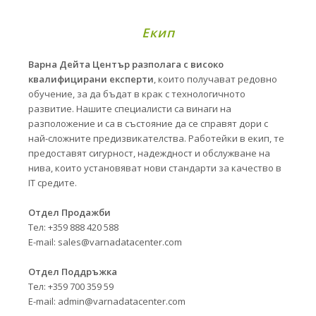
Екип
Варна Дейта Център разполага с високо
квалифицирани експерти
, които получават редовно
обучение, за да бъдат в крак с технологичното
развитие. Нашите специалисти са винаги на
разположение и са в състояние да се справят дори с
най-сложните предизвикателства. Работейки в екип, те
предоставят сигурност, надеждност и обслужване на
нива, които установяват нови стандарти за качество в
IT средите.
Отдел Продажби
Тел: +359 888 420 588
E-mail:
sales@varnadatacenter.com
Отдел Поддръжка
Тел: +359 700 359 59
E-mail:
admin@varnadatacenter.com