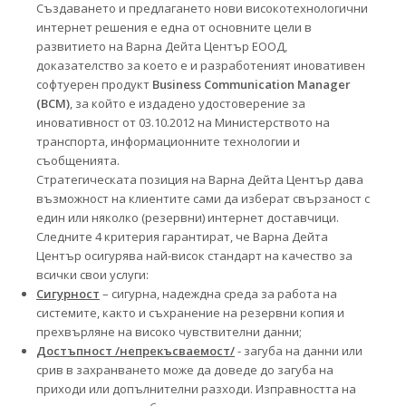
Създаването и предлагането нови високотехнологични
интернет решения е една от основните цели в
развитието на Варна Дейта Център ЕООД,
доказателство за което е и разработеният иновативен
софтуерен продукт
Business Communication Manager
(BCM)
, за който е издадено удостоверение за
иновативност от 03.10.2012 на Министерството на
транспорта, информационните технологии и
съобщенията.
Стратегическата позиция на Варна Дейта Център дава
възможност на клиентите сами да изберат свързаност с
един или няколко (резервни) интернет доставчици.
Следните 4 критерия гарантират, че Варна Дейта
Център осигурява най-висок стандарт на качество за
всички свои услуги:
Сигурност
– сигурна, надеждна среда за работа на
системите, както и съхранение на резервни копия и
прехвърляне на високо чувствителни данни;
Достъпност /непрекъсваемост/
- загуба на данни или
срив в захранването може да доведе до загуба на
приходи или допълнителни разходи. Изправността на