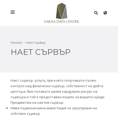
УСЛУГИ
РЕШЕНИЯ
Начало
Нает сървър
НАЕТ СЪРВЪР
ПРОМОЦИИ
МРЕЖА
ИНФРАСТРУКТУРА
Нает сървър: услуга, при която получавате пълен
СЕРТИФИКАТИ
контрол над физически сървър, собственост на дейта
центъра. Вие ползвате целия хардуерен ресурс на
сървъра и той е предоставен изцяло за вашите нужди.
Предимства на наетия сървър:
Няма първоначална инвестиция за закупуване на
собствен сървър