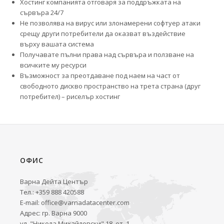
Хостинг компанията отговаря за поддръжката на
сървъра 24/7
Не позволява на вирус или злонамерени софтуер атаки
срещу други потребители да оказват въздействие
върху вашата система
Получавате пълни права над сървъра и ползване на
всичките му ресурси
Възможност за преотдаване под наем на част от
свободното дискво пространство на трета страна (друг
потребител) – риселър хостинг
ОФИС
Варна Дейта Център
Тел.: +359 888 420588
E-mail:
office@varnadatacenter.com
Адрес: гр. Варна 9000
ул. "Никола Михайловски" 18, ет. 1