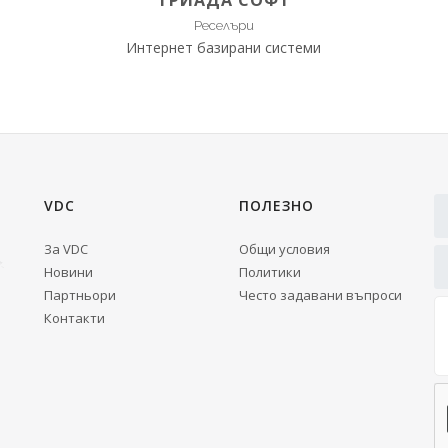
ТРИАДА СОФТ
Реселъри
Интернет базирани системи
VDC
ПОЛЕЗНО
За VDC
Общи условия
Новини
Политики
Партньори
Често задавани въпроси
Контакти