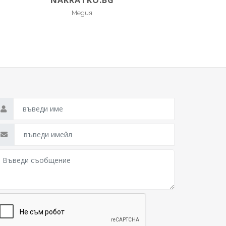
NAKRATKO.BG
Медия