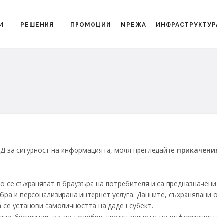
И
РЕШЕНИЯ
ПРОМОЦИИ
МРЕЖА
ИНФРАСТРУКТУР
Д за сигурност на информацията, моля прегледайте
прикачени
ито се съхраняват в браузъра на потребителя и са предназначени
бра и персонализирана интернет услуга. Данните, съхранявани о
 се установи самоличността на даден субект.
ва бисквитки, за да подобри представянето на информацият