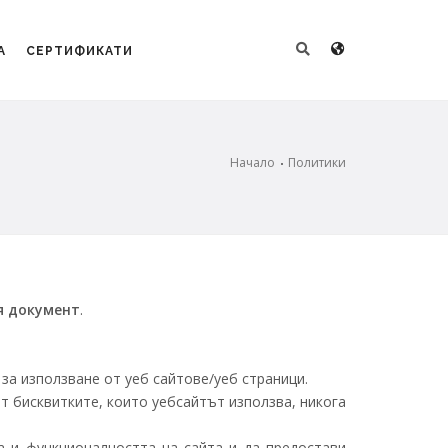
А
СЕРТИФИКАТИ
Начало
Политики
я документ
.
 за използване от уеб сайтове/уеб страници.
т бисквитките, които уебсайтът използва, никога
а и функционалността на сайта и да предостави