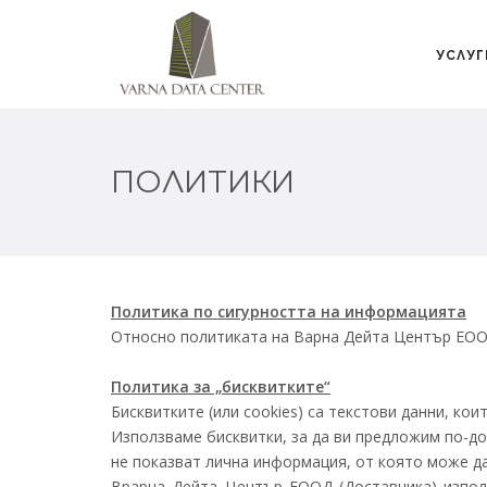
УСЛУГ
ПОЛИТИКИ
Политика по сигурността на информацията
Относно политиката на Варна Дейта Център ЕОО
Политика за „бисквитките“
Бисквитките (или cookies) са текстови данни, ко
Използваме бисквитки, за да ви предложим по-до
не показват лична информация, от която може да
Врарна Дейта Център ЕООД (Доставчика) използ