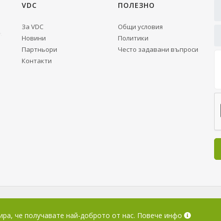
VDC
ПОЛЕЗНО
За VDC
Общи условия
Новини
Политики
Партньори
Често задавани въпроси
Контакти
© 2026 Варна Д
ира, че получавате най-доброто от нас.
Повече инфо