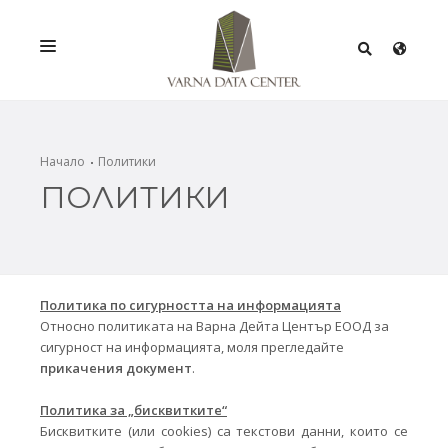
УСЛУГИ
РЕШЕНИЯ
Начало
Политики
ПОЛИТИКИ
ПРОМОЦИИ
МРЕЖА
ИНФРАСТРУКТУРА
Политика по сигурността на информацията
СЕРТИФИКАТИ
Относно политиката на Варна Дейта Център ЕООД за
сигурност на информацията, моля прегледайте
прикачения документ
.
Политика за „бисквитките“
Бисквитките (или cookies) са текстови данни, които се