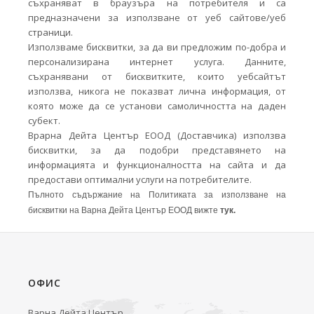
съхраняват в браузъра на потребителя и са
предназначени за използване от уеб сайтове/уеб
страници.
Използваме бисквитки, за да ви предложим по-добра и
персонализирана интернет услуга. Данните,
съхранявани от бисквитките, които уебсайтът
използва, никога не показват лична информация, от
която може да се установи самоличността на даден
субект.
Врарна Дейта Център ЕООД (Доставчика) използва
бисквитки, за да подобри представянето на
информацията и функционалността на сайта и да
предостави оптимални услуги на потребителите.
Пълното съдържание на Политиката за използване на
бисквитки на Варна Дейта Център ЕООД вижте
тук.
ОФИС
Варна Дейта Център