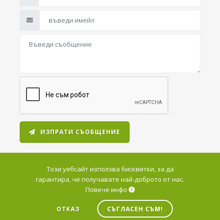
ИЗПРАТИ СЪОБЩЕНИЕ
Този уебсайт използва бисквитки, за да
гарантира, че получавате най-доброто от нас.
Повече инфо
© 2026 Варна Дейта Център. Всички права запазени.
ОТКАЗ
СЪГЛАСЕН СЪМ!